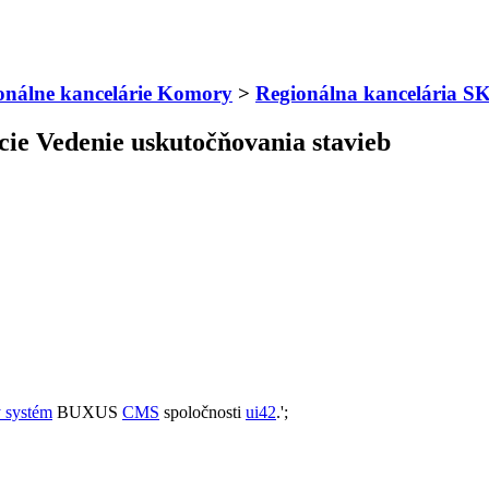
onálne kancelárie Komory
>
Regionálna kancelária
kcie Vedenie uskutočňovania stavieb
 systém
BUXUS
CMS
spoločnosti
ui42
.';