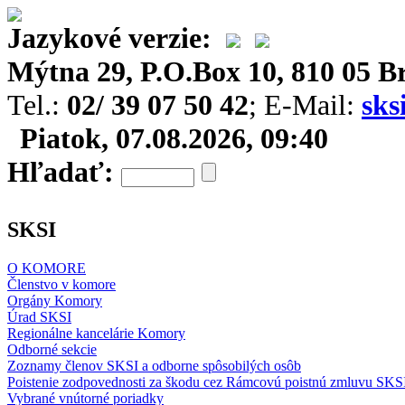
Jazykové verzie:
Mýtna 29, P.O.Box 10, 810 05 Br
Tel.:
02/ 39 07 50 42
; E-Mail:
sks
Piatok, 07.08.2026, 09:40
Hľadať:
SKSI
O KOMORE
Členstvo v komore
Orgány Komory
Úrad SKSI
Regionálne kancelárie Komory
Odborné sekcie
Zoznamy členov SKSI a odborne spôsobilých osôb
Poistenie zodpovednosti za škodu cez Rámcovú poistnú zmluvu SKS
Vybrané vnútorné poriadky