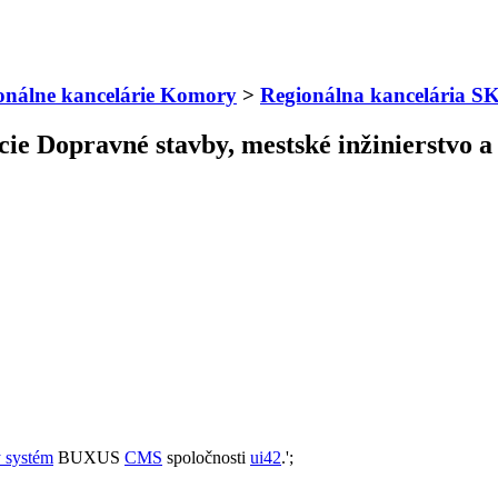
onálne kancelárie Komory
>
Regionálna kancelária
kcie Dopravné stavby, mestské inžinierstvo 
 systém
BUXUS
CMS
spoločnosti
ui42
.';