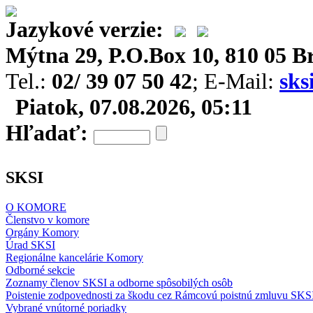
Jazykové verzie:
Mýtna 29, P.O.Box 10, 810 05 Br
Tel.:
02/ 39 07 50 42
; E-Mail:
sks
Piatok, 07.08.2026, 05:11
Hľadať:
SKSI
O KOMORE
Členstvo v komore
Orgány Komory
Úrad SKSI
Regionálne kancelárie Komory
Odborné sekcie
Zoznamy členov SKSI a odborne spôsobilých osôb
Poistenie zodpovednosti za škodu cez Rámcovú poistnú zmluvu SKS
Vybrané vnútorné poriadky