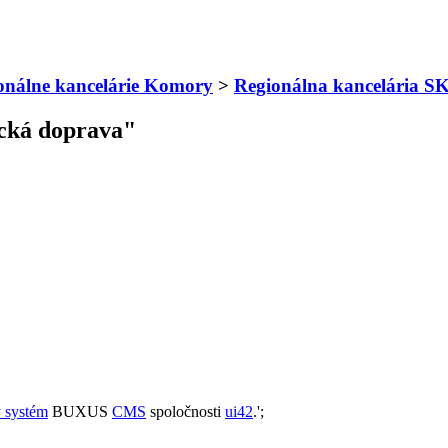
onálne kancelárie Komory
>
Regionálna kancelária
ická doprava"
 systém
BUXUS
CMS
spoločnosti
ui42
.';