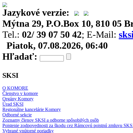
Jazykové verzie:
Mýtna 29, P.O.Box 10, 810 05 Br
Tel.:
02/ 39 07 50 42
; E-Mail:
sks
Piatok, 07.08.2026, 06:40
Hľadať:
SKSI
O KOMORE
Členstvo v komore
Orgány Komory
Úrad SKSI
Regionálne kancelárie Komory
Odborné sekcie
Zoznamy členov SKSI a odborne spôsobilých osôb
Poistenie zodpovednosti za škodu cez Rámcovú poistnú zmluvu SKS
Vybrané vnútorné poriadky