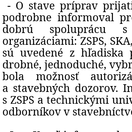
-
O stave príprav prija
podrobne informoval pro
dobrú spoluprácu s 
organizáciami: ZSPS, SK
sú uvedené z hľadiska 
drobné, jednoduché, vybra
bola možnosť autoriz
a stavebných dozorov. In
s ZSPS a technickými univ
odborníkov v stavebníctv