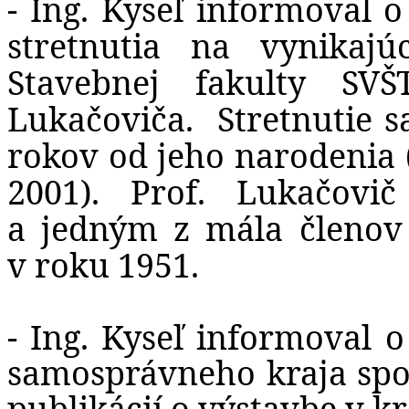
- Ing. Kyseľ informoval 
stretnutia na vynikaj
Stavebnej fakulty SVŠ
Lukačoviča.
Stretnutie s
rokov od jeho narodenia (
2001). Prof. Lukačov
a jedným z mála členov 
v roku 1951.
- Ing. Kyseľ informoval
samosprávneho kraja spol
publikácií o výstavbe v kra