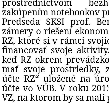
prostredníctvom bez
zakúpením notebookov pr
Predseda SKSI prof. Be
zámery o riešení ekonom
RZ, ktoré si v rámci svo
financovať svoje aktivit
keď RZ okrem prevádzko
mať svoje prostriedky, 
účte RZ“ uložené na ú
účte vo VÚB. V roku 201
VZ, na ktorom
by sa mali 