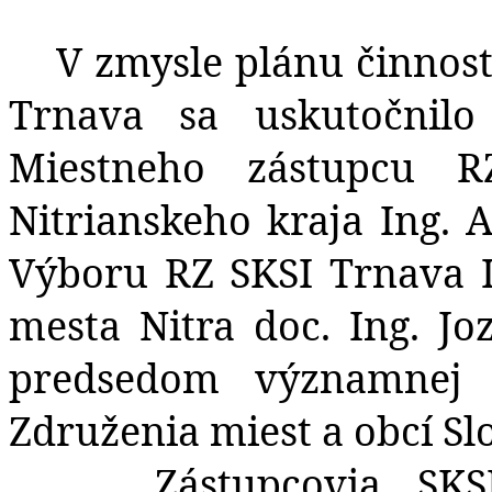
V zmysle plánu činnos
Trnava sa uskutočnil
Miestneho zástupcu R
Nitrianskeho kraja Ing.
Výboru RZ SKSI Trnava I
mesta Nitra doc. Ing. Jo
predsedom významnej c
Združenia miest a obcí Sl
Zástupcovia SK