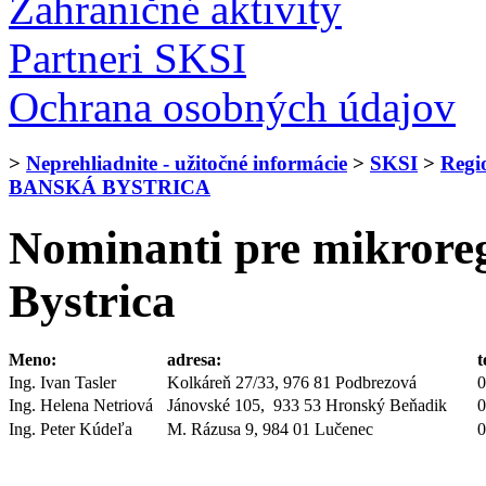
Zahraničné aktivity
Partneri SKSI
Ochrana osobných údajov
>
Neprehliadnite - užitočné informácie
>
SKSI
>
Regi
BANSKÁ BYSTRICA
Nominanti pre mikror
Bystrica
Meno:
adresa:
t
Ing. Ivan Tasler
Kolkáreň 27/33, 976 81 Podbrezová
0
Ing. Helena Netriová
Jánovské 105, 933 53 Hronský Beňadik
0
Ing. Peter Kúdeľa
M. Rázusa 9, 984 01 Lučenec
0