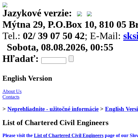
Jazykové verzie:
Mýtna 29, P.O.Box 10, 810 05 Br
Tel.:
02/ 39 07 50 42
; E-Mail:
sks
Sobota, 08.08.2026, 00:55
Hľadať:
English Version
About Us
Contacts
>
Neprehliadnite - užitočné informácie
>
English Vers
List of Chartered Civil Engineers
Please visit the
List of Chartered Civil Engineers
page of our Slo