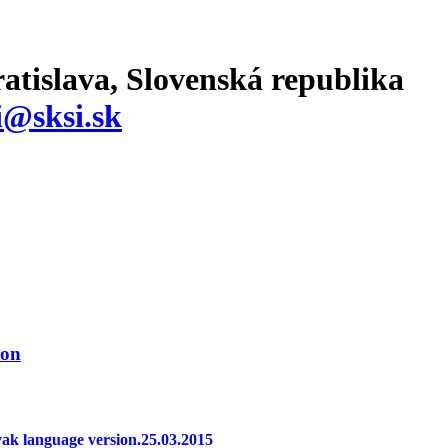
atislava, Slovenská republika
i@sksi.sk
ion
vak language version.25.03.2015